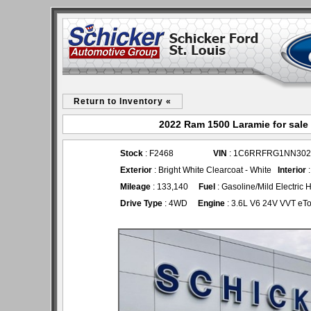
Return to Inventory «
2022 Ram 1500 Laramie for sale 
Stock
: F2468
VIN
: 1C6RRFRG1NN302
Exterior
: Bright White Clearcoat - White
Interior
:
Mileage
: 133,140
Fuel
: Gasoline/Mild Electric 
Drive Type
: 4WD
Engine
: 3.6L V6 24V VVT eT