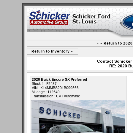
» » Return to 202
Return to Inventory «
Contact Schicker 
RE: 2020 Bu
2020 Buick Encore GX Preferred
Stock # : F2487
VIN : KL4MMBS20LB099566
Mileage : 112549
Transmission : CVT Automatic